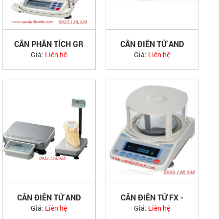
CÂN PHÂN TÍCH GR
CÂN ĐIỆN TỬ AND
- AND JAPAN
EJ JAPAN
Giá:
Liên hệ
Giá:
Liên hệ
CÂN ĐIỆN TỬ AND
CÂN ĐIỆN TỬ FX -
FG -K JAPAN
AND JAPAN
Giá:
Liên hệ
Giá:
Liên hệ