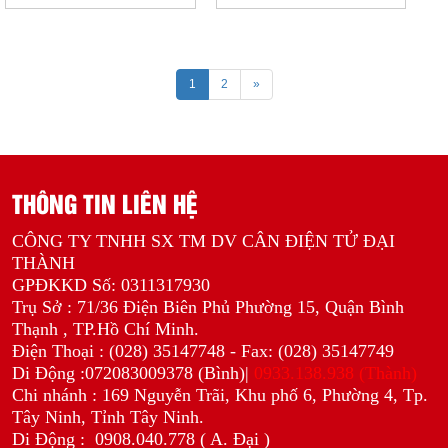
1
2
»
THÔNG TIN LIÊN HỆ
CÔNG TY TNHH SX TM DV CÂN ĐIỆN TỬ ĐẠI
THÀNH
GPĐKKD Số: 0311317930
Trụ Sở : 71/36 Điện Biên Phủ Phường 15, Quận Bình
Thạnh , TP.Hồ Chí Minh.
Điện Thoại : (028) 35147748 - Fax: (028) 35147749
Di Động :072083009378 (Bình)|
0933.138.938 (Thành)
Chi nhánh : 169 Nguyễn Trãi, Khu phố 6, Phường 4, Tp.
Tây Ninh, Tỉnh Tây Ninh.
Di Động :
0908.040.778 ( A. Đại )