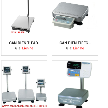
CÂN ĐIỆN TỬ AD-
CÂN ĐIỆN TỬ FG -
4405
KBM AND
Giá:
Liên hệ
Giá:
Liên hệ