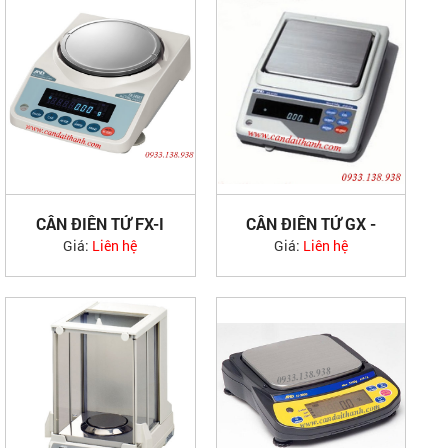
CÂN ĐIỆN TỬ FX-I
CÂN ĐIỆN TỬ GX -
AND JAPAN
8000 AND JAPAN
Giá:
Liên hệ
Giá:
Liên hệ