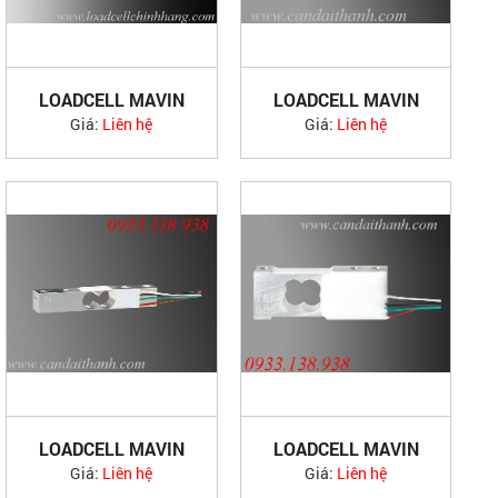
LOADCELL MAVIN
LOADCELL MAVIN
NA25
NA26
Giá:
Liên hệ
Giá:
Liên hệ
LOADCELL MAVIN
LOADCELL MAVIN
NA27
NA32,33
Giá:
Liên hệ
Giá:
Liên hệ