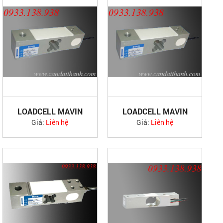
LOADCELL MAVIN
LOADCELL MAVIN
NA22, NA23
NA24
Giá:
Liên hệ
Giá:
Liên hệ