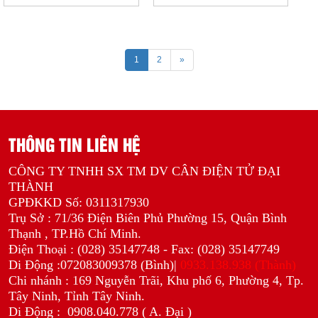
1
2
»
THÔNG TIN LIÊN HỆ
CÔNG TY TNHH SX TM DV CÂN ĐIỆN TỬ ĐẠI
THÀNH
GPĐKKD Số: 0311317930
Trụ Sở : 71/36 Điện Biên Phủ Phường 15, Quận Bình
Thạnh , TP.Hồ Chí Minh.
Điện Thoại : (028) 35147748 - Fax: (028) 35147749
Di Động :072083009378 (Bình)|
0933.138.938 (Thành)
Chi nhánh : 169 Nguyễn Trãi, Khu phố 6, Phường 4, Tp.
Tây Ninh, Tỉnh Tây Ninh.
Di Động :
0908.040.778 ( A. Đại )