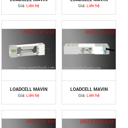
NA3
NA4, NA5
Giá:
Liên hệ
Giá:
Liên hệ
LOADCELL MAVIN
LOADCELL MAVIN
NA6
NA8
Giá:
Liên hệ
Giá:
Liên hệ