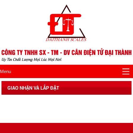
Menu
GIAO NHẬN VÀ LẮP ĐẶT