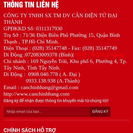
THÔNG TIN LIÊN HỆ
CÔNG TY TNHH SX TM DV CÂN ĐIỆN TỬ ĐẠI
THÀNH
GPĐKKD Số: 0311317930
Trụ Sở : 71/36 Điện Biên Phủ Phường 15, Quận Bình
Thạnh , TP.Hồ Chí Minh.
Điện Thoại : (028) 35147748 - Fax: (028) 35147749
Di Động :072083009378 (Bình)|
0933.138.938 (Thành)
Chi nhánh : 169 Nguyễn Trãi, Khu phố 6, Phường 4, Tp.
Tây Ninh, Tỉnh Tây Ninh.
Di Động :
0908.040.778 ( A. Đại )
0933.138.938 (A.Thành)
Email : canchinhhang@gmail.com
http://www.canchinhhang.com
Đăng ký để nhận được thông tin khuyến mãi từ chúng tôi!
CHÍNH SÁCH HỖ TRỢ