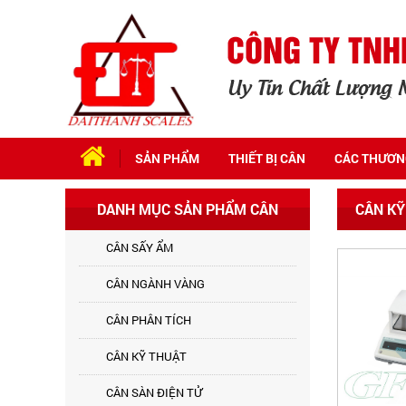
SẢN PHẨM
THIẾT BỊ CÂN
CÁC THƯƠN
DANH MỤC SẢN PHẨM CÂN
CÂN KỸ
CÂN SẤY ẨM
CÂN NGÀNH VÀNG
CÂN PHÂN TÍCH
CÂN KỸ THUẬT
CÂN SÀN ĐIỆN TỬ