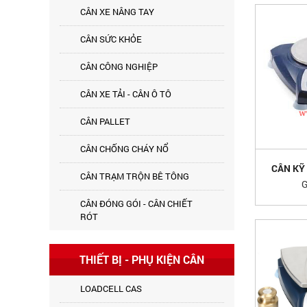
CÂN XE NÂNG TAY
CÂN SỨC KHỎE
CÂN CÔNG NGHIỆP
CÂN XE TẢI - CÂN Ô TÔ
CÂN PALLET
CÂN CHỐNG CHÁY NỔ
CÂN KỸ 
CÂN TRẠM TRỘN BÊ TÔNG
G
CÂN ĐÓNG GÓI - CÂN CHIẾT
RÓT
THIẾT BỊ - PHỤ KIỆN CÂN
LOADCELL CAS