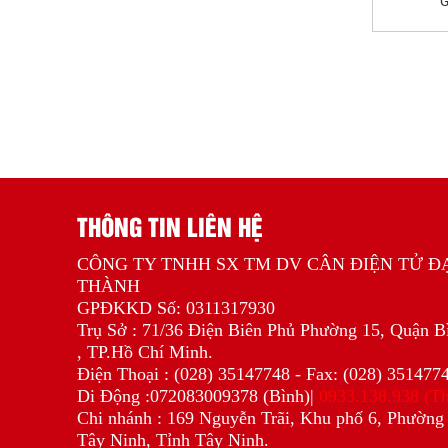
G
THÔNG TIN LIÊN HỆ
CÔNG TY TNHH SX TM DV CÂN ĐIỆN TỬ Đ
THÀNH
GPĐKKD Số: 0311317930
Trụ Sở : 71/36 Điện Biên Phủ Phường 15, Quận B
, TP.Hồ Chí Minh.
Điện Thoại : (028) 35147748 - Fax: (028) 351477
Di Động :072083009378 (Bình)|
0933.138.938 (T
Chi nhánh : 169 Nguyễn Trãi, Khu phố 6, Phường 
Tây Ninh, Tỉnh Tây Ninh.