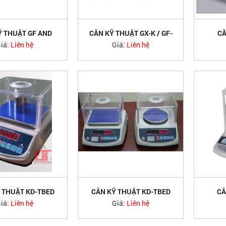
Ỹ THUẬT GF AND
CÂN KỸ THUẬT GX-K / GF-
CÂ
K AND
iá:
Liên hệ
Giá:
Liên hệ
 THUẬT KD-TBED
CÂN KỸ THUẬT KD-TBED
CÂ
1200
300G
iá:
Liên hệ
Giá:
Liên hệ