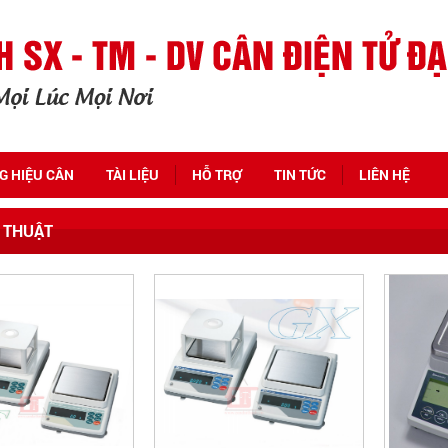
G HIỆU CÂN
TÀI LIỆU
HỖ TRỢ
TIN TỨC
LIÊN HỆ
 THUẬT