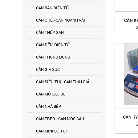
CÂN BÀN ĐIỆN TỬ
CÂN GHẾ - CÂN NGÀNH VẢI
CÂN K
G
CÂN THỦY SẢN
CÂN ĐẾM ĐIỆN TỬ
CÂN THÔNG DỤNG
CÂN GIA SÚC
CÂN SIÊU THỊ - CÂN TÍNH GIÁ
CÂN MỦ CAO SU
CÂN NHÀ BẾP
CÂN KỸ
CÂN TREO - CÂN MÓC CẨU
G
CÂN MINI BỎ TÚI