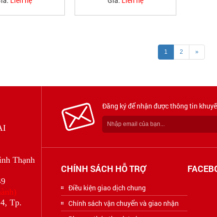
iá:
Liên hệ
Giá:
Liên hệ
1
2
»
Đăng ký để nhận được thông tin khuyế
ẠI
ình Thạnh
CHÍNH SÁCH HỖ TRỢ
FACEB
49
Điều kiện giao dịch chung
hành)
4, Tp.
Chính sách vận chuyển và giao nhận