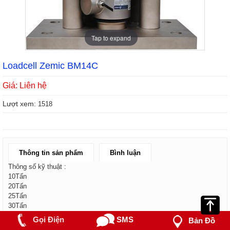
Tap to expand
Loadcell Zemic BM14C
Giá: Liên hệ
Lượt xem:
1518
Thông tin sản phẩm
Bình luận
Thông số kỹ thuật :
10Tấn
20Tấn
25Tấn
30Tấn
35Tấn
Gọi Điện
SMS
Bản Đồ
40Tấn